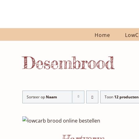
Ga
naar
inhoud
Home
LowC
Desembrood
Sorteer op
Naam
Toon
12 producten
SELECTEER DATUM(S)
/
DETAILS
Hartvorm