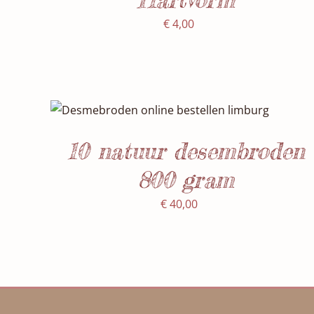
€
4,00
SELECTEER DATUM(S)
/
DETAILS
10 natuur desembroden
800 gram
€
40,00