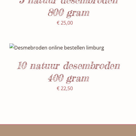
800 gram
€
25,00
SELECTEER DATUM(S)
/
DETAILS
10 natuur desembroden
400 gram
€
22,50