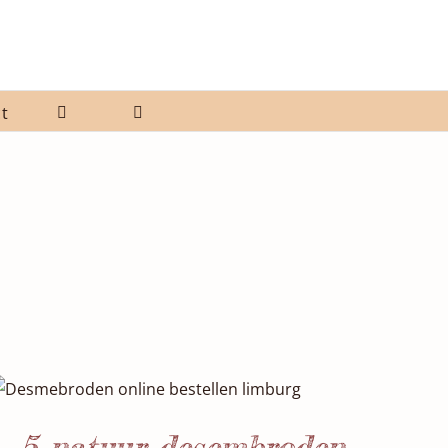
t
SELECTEER DATUM(S)
/
DETAILS
5 natuur desembroden