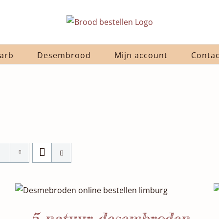
arb
Desembrood
Mijn account
Contac
SELECTEER DATUM(S)
/
DETAILS
5 natuur desembroden