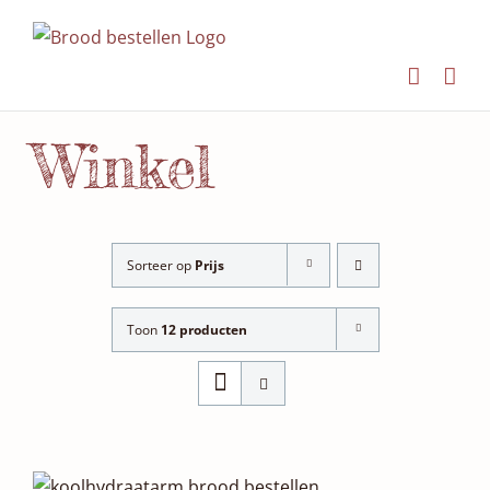
Ga
naar
inhoud
Winkel
Sorteer op
Prijs
Toon
12 producten
SELECTEER DATUM(S)
/