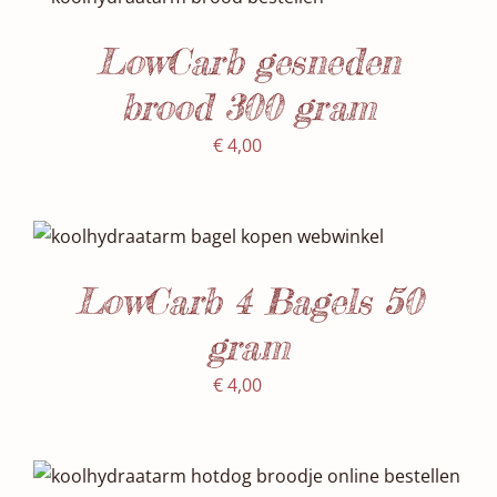
DETAILS
LowCarb gesneden
brood 300 gram
€
4,00
Waardering
SELECTEER DATUM(S)
/
5.00
uit 5
DETAILS
LowCarb 4 Bagels 50
gram
€
4,00
Waardering
SELECTEER DATUM(S)
/
5.00
uit 5