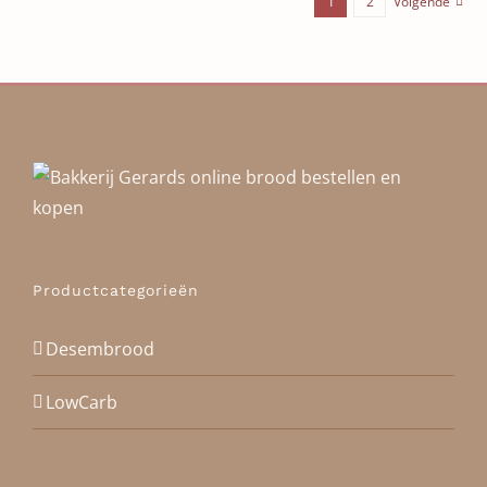
1
2
Volgende
Productcategorieën
Desembrood
LowCarb