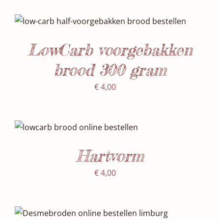
Waardering
SELECTEER DATUM(S)
/
5.00
uit 5
DETAILS
LowCarb voorgebakken
brood 300 gram
€
4,00
SELECTEER DATUM(S)
/
DETAILS
Hartvorm
€
4,00
SELECTEER DATUM(S)
/
DETAILS