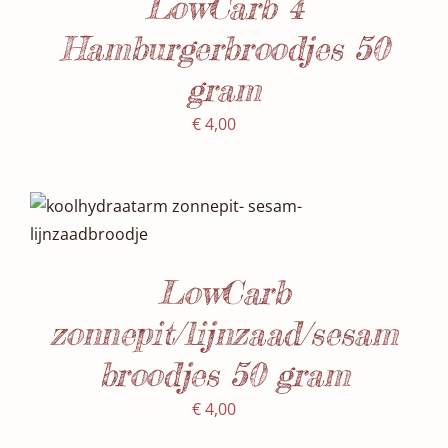
LowCarb 4
Hamburgerbroodjes 50
gram
€
4,00
Waardering
SELECTEER DATUM(S)
/
5.00
uit 5
DETAILS
LowCarb
zonnepit/lijnzaad/sesam
broodjes 50 gram
€
4,00