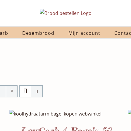
arb
Desembrood
Mijn account
Contac
Waardering
SELECTEER DATUM(S)
/
DETAILS
5.00
uit 5
LowCarb 4 Bagels 50