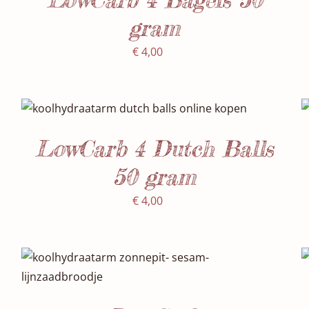
gram
€
4,00
SELECTEER DATUM(S)
/
DETAILS
LowCarb 4 Dutch Balls
50 gram
€
4,00
Waardering
SELECTEER DATUM(S)
/
DETAILS
5.00
uit 5