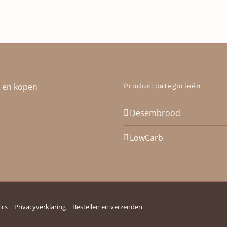
Productcategorieën
Desembrood
LowCarb
ics
|
Privacyverklaring
|
Bestellen en verzenden