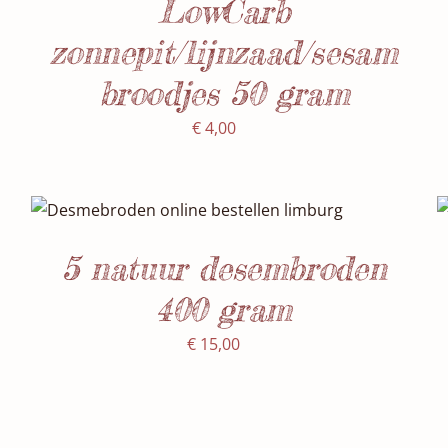
LowCarb
zonnepit/lijnzaad/sesam
broodjes 50 gram
€
4,00
SELECTEER DATUM(S)
/
DETAILS
5 natuur desembroden
400 gram
€
15,00