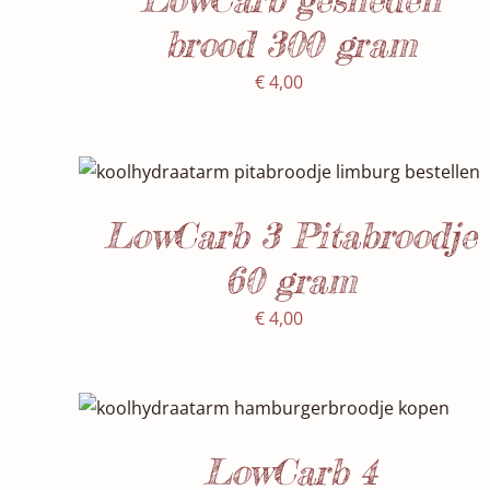
brood 300 gram
€
4,00
SELECTEER DATUM(S)
/
DETAILS
LowCarb 3 Pitabroodje
60 gram
€
4,00
SELECTEER DATUM(S)
/
DETAILS
LowCarb 4