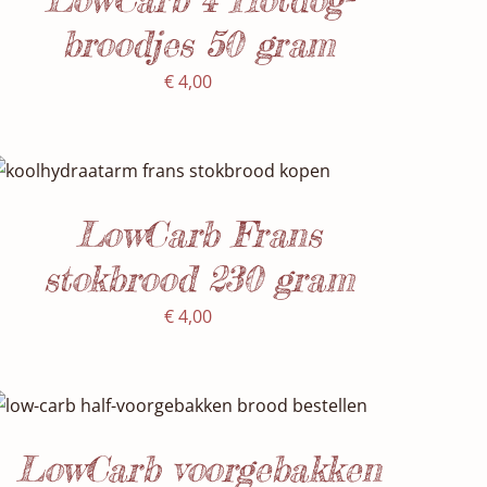
broodjes 50 gram
€
4,00
SELECTEER DATUM(S)
/
DETAILS
LowCarb Frans
stokbrood 230 gram
€
4,00
Waardering
SELECTEER DATUM(S)
/
DETAILS
5.00
uit 5
LowCarb voorgebakken