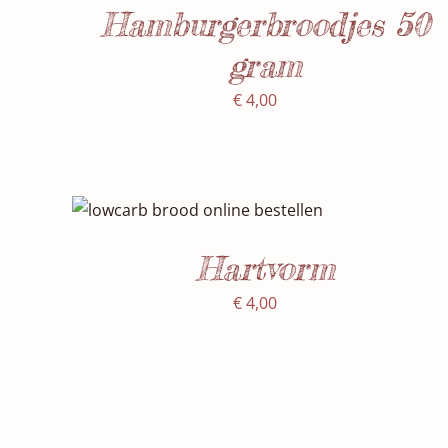
Hamburgerbroodjes 50
gram
€
4,00
SELECTEER DATUM(S)
/
DETAILS
Hartvorm
€
4,00