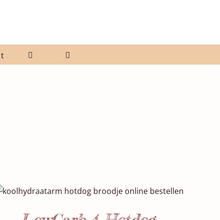
t
Waardering
SELECTEER DATUM(S)
/
DETAILS
5.00
uit 5
LowCarb 4 Hotdog-