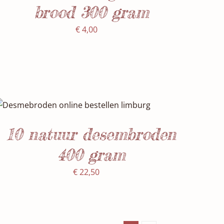
brood 300 gram
€
4,00
SELECTEER DATUM(S)
/
DETAILS
10 natuur desembroden
400 gram
€
22,50