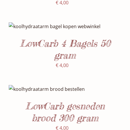
€
4,00
Waardering
SELECTEER DATUM(S)
/
5.00
uit 5
DETAILS
LowCarb 4 Bagels 50
gram
€
4,00
SELECTEER DATUM(S)
/
DETAILS
LowCarb gesneden
brood 300 gram
€
4,00