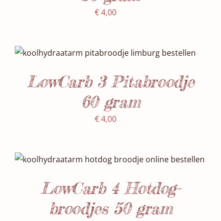
€
4,00
SELECTEER DATUM(S)
/
DETAILS
LowCarb 3 Pitabroodje
60 gram
€
4,00
Waardering
SELECTEER DATUM(S)
/
5.00
uit 5
DETAILS
LowCarb 4 Hotdog-
broodjes 50 gram