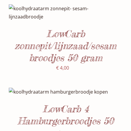
Waardering
SELECTEER DATUM(S)
/
5.00
uit 5
DETAILS
LowCarb
zonnepit/lijnzaad/sesam
broodjes 50 gram
€
4,00
SELECTEER DATUM(S)
/
DETAILS
LowCarb 4
Hamburgerbroodjes 50