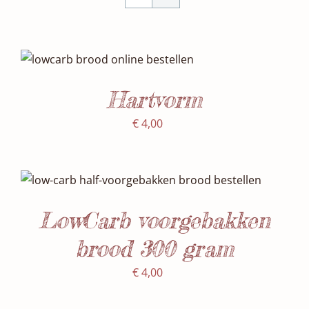
SELECTEER DATUM(S)
/
DETAILS
Hartvorm
€
4,00
Waardering
SELECTEER DATUM(S)
/
5.00
uit 5
DETAILS
LowCarb voorgebakken
brood 300 gram
€
4,00